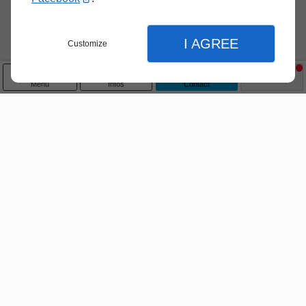
I AGREE
Customize
Menu
Infos
Contact
Fermer
Fermer
Fermer
Accueil
Réglages de l'affichage
Nos services
Préférences d'affichage du site
Rayonnage Cantilever / Palettier / Rack
d'accumulation
thème clair ou sombre