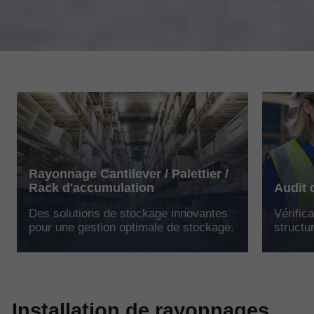
Rayonnage Cantilever / Palettier /
Rack d'accumulation
Audit 
Des solutions de stockage innovantes
Vérific
pour une gestion optimale de stockage.
structu
Installation de rayonnages